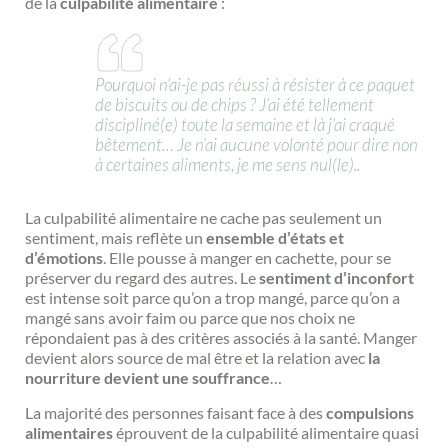
de la
culpabilité alimentaire
:
Pourquoi n’ai-je pas réussi à résister à ce paquet
de biscuits ou de chips ? J’ai été tellement
discipliné(e) toute la semaine et là j’ai craqué
bêtement… Je n’ai aucune volonté pour dire non
à certaines aliments, je me sens nul(le)..
La culpabilité alimentaire ne cache pas seulement un
sentiment, mais reflète un
ensemble d’états et
d’émotions
. Elle pousse à manger en cachette, pour se
préserver du regard des autres. Le
sentiment d’inconfort
est intense soit parce qu’on a trop mangé, parce qu’on a
mangé sans avoir faim ou parce que nos choix ne
répondaient pas à des critères associés à la santé. Manger
devient alors source de mal être et la relation avec
la
nourriture devient une souffrance
…
La majorité des personnes faisant face à des
compulsions
alimentaires
éprouvent de la culpabilité alimentaire quasi